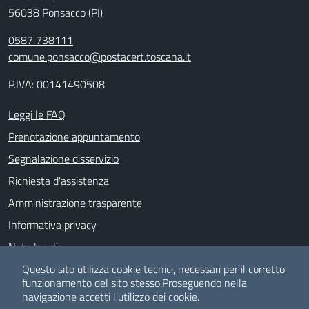
56038 Ponsacco (PI)
0587 738111
comune.ponsacco@postacert.toscana.it
P.IVA: 00141490508
Leggi le FAQ
Prenotazione appuntamento
Segnalazione disservizio
Richiesta d'assistenza
Amministrazione trasparente
Informativa privacy
Note legali
Dichiarazione di accessibilità
Questo sito utilizza cookie tecnici, necessari per il corretto
funzionamento del sito stesso.
Proseguendo nella
Albo pretorio
navigazione accetti l'utilizzo dei cookie.