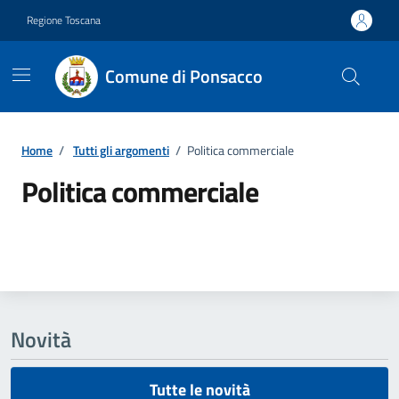
Vai ai contenuti
Vai al footer
Regione Toscana
Comune di Ponsacco
Home
/
Tutti gli argomenti
/
Politica commerciale
Politica commerciale
Dettagli della notizia
Novità
Tutte le novità