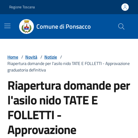
Vai ai contenuti
Vai al footer
Regione Toscana
Comune di Ponsacco
Home
/
Novità
/
Notizie
/
Riapertura domande per l'asilo nido TATE E FOLLETTI - Approvazione
graduatoria definitiva
Riapertura domande per
l'asilo nido TATE E
FOLLETTI -
Approvazione