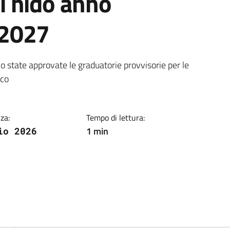
ili nido anno
/2027
ia
state approvate le graduatorie provvisorie per le
cco
za:
Tempo di lettura:
1 min
io 2026