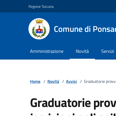
Vai ai contenuti
Vai al footer
Regione Toscana
Comune di Ponsa
Amministrazione
Novità
Servizi
Home
/
Novità
/
Avvisi
/
Graduatorie provvi
Graduatorie provv