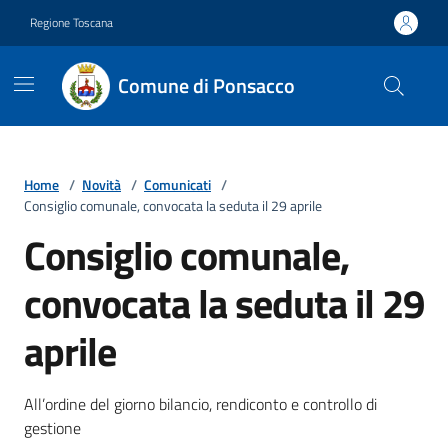
Vai ai contenuti
Vai al footer
Regione Toscana
Comune di Ponsacco
Home
/
Novità
/
Comunicati
/
Consiglio comunale, convocata la seduta il 29 aprile
Consiglio comunale,
convocata la seduta il 29
aprile
Dettagli della notizia
All’ordine del giorno bilancio, rendiconto e controllo di
gestione