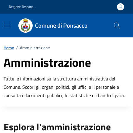
Vai ai contenuti
Vai al footer
Regione Toscana
Comune di Ponsacco
Home
/
Amministrazione
Amministrazione
Descrizione breve
Tutte le informazioni sulla struttura amministrativa del
Comune. Scopri gli organi politici, gli uffici e il personale e
consulta i documenti pubblici, le statistiche e i bandi di gara.
Titolo
Esplora l'amministrazione